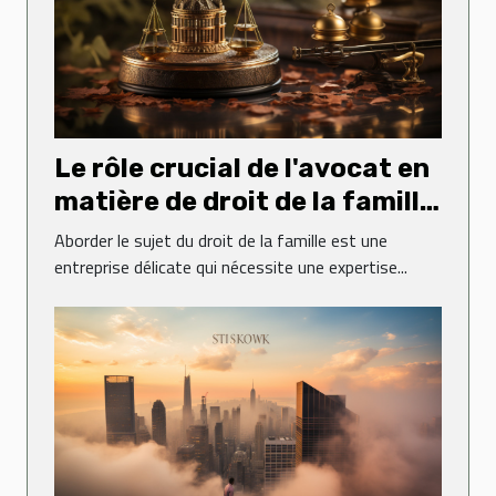
Le rôle crucial de l'avocat en
matière de droit de la famille
: une perspective de l'étude
Aborder le sujet du droit de la famille est une
d'avocats Poitout
entreprise délicate qui nécessite une expertise...