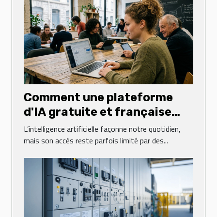
Comment une plateforme
d'IA gratuite et française
transforme-t-elle l'accès à la
L’intelligence artificielle façonne notre quotidien,
technologie ?
mais son accès reste parfois limité par des...