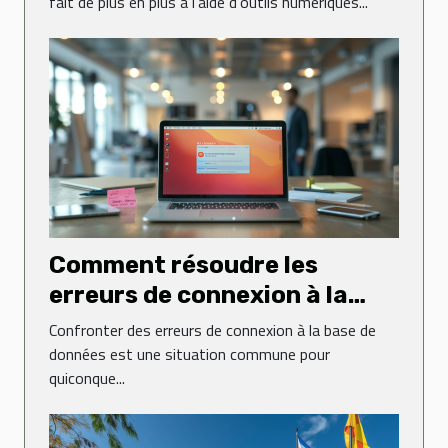
langues
fait de plus en plus à l'aide d'outils numériques...
Comment résoudre les
erreurs de connexion à la
base de données sur un site
Confronter des erreurs de connexion à la base de
web
données est une situation commune pour
quiconque...