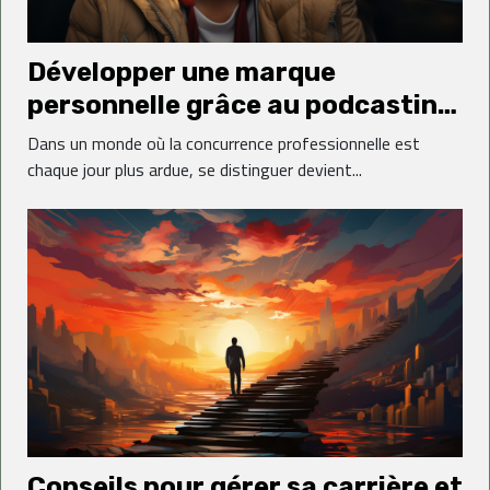
Développer une marque
personnelle grâce au podcasting
: un chemin vers le succès
Dans un monde où la concurrence professionnelle est
professionnel
chaque jour plus ardue, se distinguer devient...
Conseils pour gérer sa carrière et