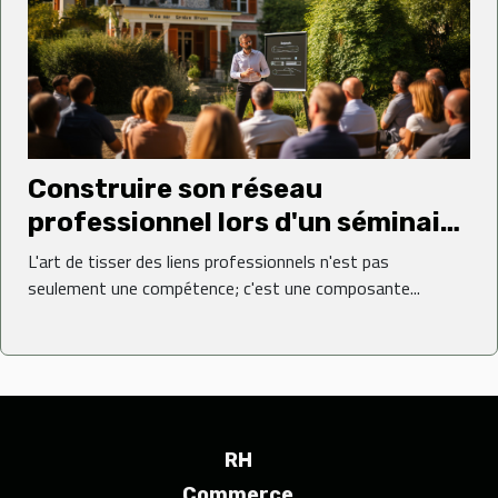
Construire son réseau
professionnel lors d'un séminaire
en Normandie
L'art de tisser des liens professionnels n'est pas
seulement une compétence; c'est une composante...
RH
Commerce