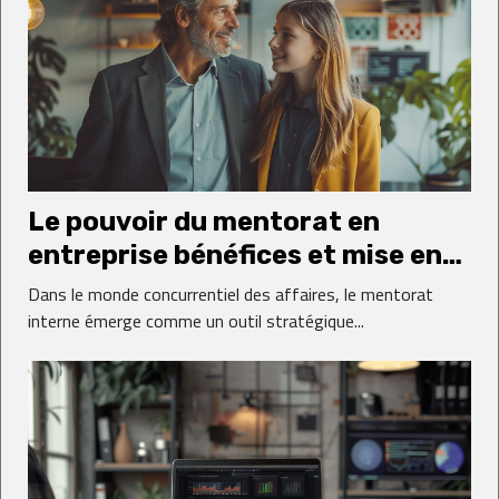
Le pouvoir du mentorat en
entreprise bénéfices et mise en
place d'un programme de
Dans le monde concurrentiel des affaires, le mentorat
mentorat interne
interne émerge comme un outil stratégique...