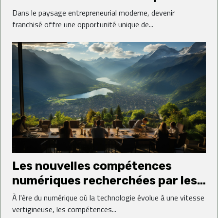
exceller en tant que franchisé
Dans le paysage entrepreneurial moderne, devenir
franchisé offre une opportunité unique de...
Les nouvelles compétences
numériques recherchées par les
entreprises en Haute-Savoie
À l'ère du numérique où la technologie évolue à une vitesse
vertigineuse, les compétences...