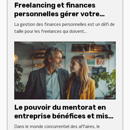
Freelancing et finances
personnelles gérer votre
budget en tant
La gestion des finances personnelles est un défi de
qu'indépendant
taille pour les freelances qui doivent...
Le pouvoir du mentorat en
entreprise bénéfices et mise
en place d'un programme de
Dans le monde concurrentiel des affaires, le