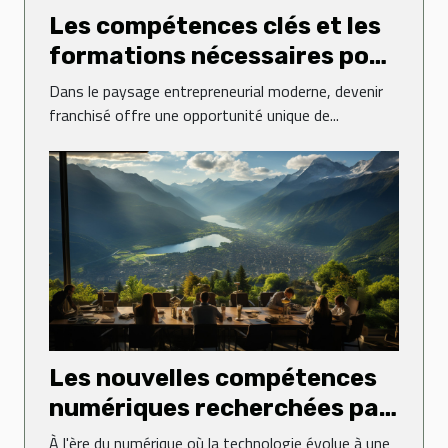
Les compétences clés et les
formations nécessaires pour
exceller en tant que
Dans le paysage entrepreneurial moderne, devenir
franchisé
franchisé offre une opportunité unique de...
Les nouvelles compétences
numériques recherchées par
les entreprises en Haute-
À l'ère du numérique où la technologie évolue à une