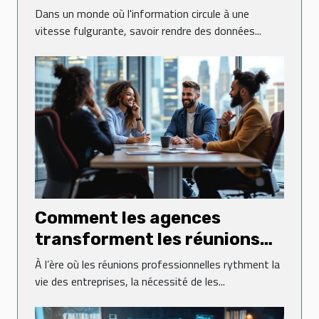
présentations visuelles
Dans un monde où l'information circule à une
captivantes ?
vitesse fulgurante, savoir rendre des données...
Comment les agences
transforment les réunions
professionnelles en
À l’ère où les réunions professionnelles rythment la
expériences réussies ?
vie des entreprises, la nécessité de les...