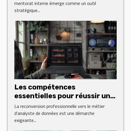
mentorat interne
mentorat interne émerge comme un outil
stratégique...
Les compétences
essentielles pour réussir une
reconversion en analyste de
La reconversion professionnelle vers le métier
données
d'analyste de données est une démarche
exigeante...