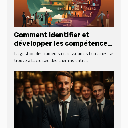
Comment identifier et
développer les compétences
clés pour une carrière en
La gestion des carrières en ressources humaines se
ressources humaines
trouve à la croisée des chemins entre...