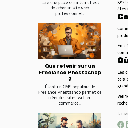
gesti
faire une place sur internet est
de créer un site web
êtes 
professionnel...
Co
Comm
produ
En ef
comme
Où
Que retenir sur un
Les d
Freelance Phestashop
tels 
?
grand
Étant un CMS populaire, le
Freelance Phestashop permet de
Vérif
créer des sites web en
commerce...
reche
Dima