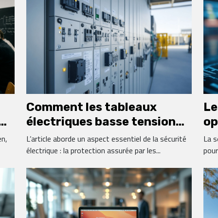
Comment les tableaux
Le
électriques basse tension
op
 à
sécurisent-ils vos
Wo
en,
L’article aborde un aspect essentiel de la sécurité
La s
installations ?
électrique : la protection assurée par les...
pour