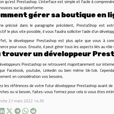
on qu’est Prestashop. L’interface est simple et facile à comprendre
novices sur la plateforme.
mment gérer sa boutique en l
e précisé dans le paragraphe précédent, PrestaShop est extrê
ctif le plus vite possible, il vous faudra solliciter l’aide d’un dévelop
fet, le développeur Prestashop est plus apte que vous à conna
rce pour vous. Ensuite, il peut gérer tous les aspects liés au rô
 trouver un développeur Pres
éveloppeurs Prestashop se retrouvent majoritairement sur interne
que Facebook, youtube, Linkedin ou bien même tik-tok. Cepend
ement en considération vos besoins.
iez les références de votre futur développeur Prestashop avant de 
rches ou si besoin, faites-vous formez pour cela si vous êtes inté
nche 27 mars 2022 14:39