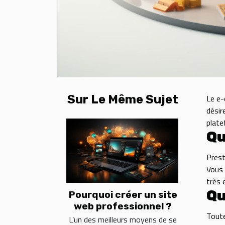
Sur Le Même Sujet
Le e-
désir
plate
Qu
Prest
Vous 
très 
Qu
Pourquoi créer un site
web professionnel ?
Toute
L’un des meilleurs moyens de se