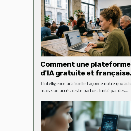
Comment une plateforme
d'IA gratuite et française
transforme-t-elle l'accès
L’intelligence artificielle façonne notre quotidi
la technologie ?
mais son accès reste parfois limité par des...