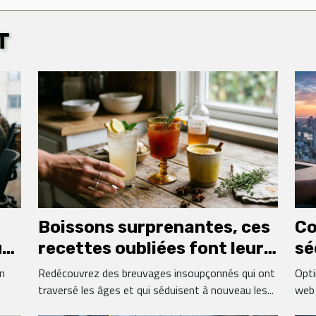
T
Boissons surprenantes, ces
Co
urs
recettes oubliées font leur
sé
grand retour
de
un
Redécouvrez des breuvages insoupçonnés qui ont
Opti
traversé les âges et qui séduisent à nouveau les...
web 