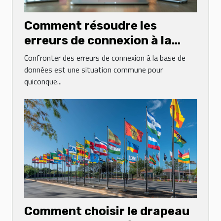
Comment résoudre les
erreurs de connexion à la
base de données sur un site
Confronter des erreurs de connexion à la base de
web
données est une situation commune pour
quiconque...
Comment choisir le drapeau