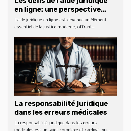
Les défis de l'aide juridique
en ligne: une perspective
globale
L’aide juridique en ligne est devenue un élément
essentiel de la justice moderne, offrant...
La responsabilité juridique
dans les erreurs médicales
La responsabilité juridique dans les erreurs
médicales est un sujet complexe et cardinal, qui...