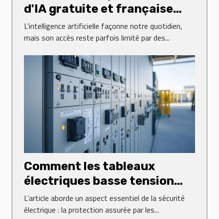
d'IA gratuite et française
transforme-t-elle l'accès à la
L’intelligence artificielle façonne notre quotidien,
technologie ?
mais son accès reste parfois limité par des...
Comment les tableaux
électriques basse tension
sécurisent-ils vos
L’article aborde un aspect essentiel de la sécurité
installations ?
électrique : la protection assurée par les...