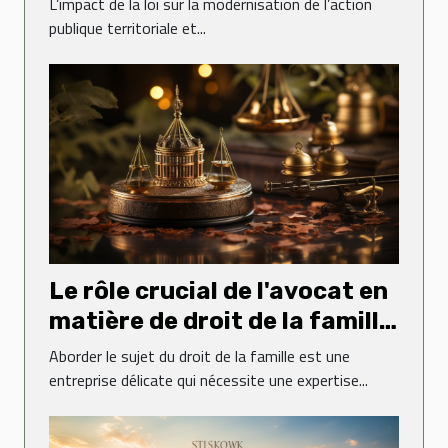
L’impact de la loi sur la modernisation de l’action
d'affirmation des métropoles
publique territoriale et...
sur le droit administratif
Le rôle crucial de l'avocat en
matière de droit de la famille
: une perspective de l'étude
Aborder le sujet du droit de la famille est une
d'avocats Poitout
entreprise délicate qui nécessite une expertise...