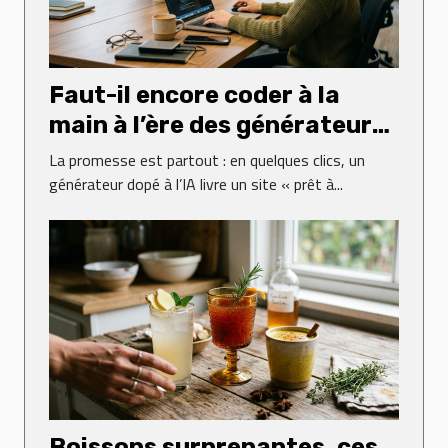
Faut-il encore coder à la
main à l’ère des générateurs
web ?
La promesse est partout : en quelques clics, un
générateur dopé à l’IA livre un site « prêt à...
Boissons surprenantes, ces