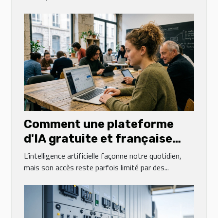
Comment une plateforme
d'IA gratuite et française
transforme-t-elle l'accès à la
L’intelligence artificielle façonne notre quotidien,
technologie ?
mais son accès reste parfois limité par des...