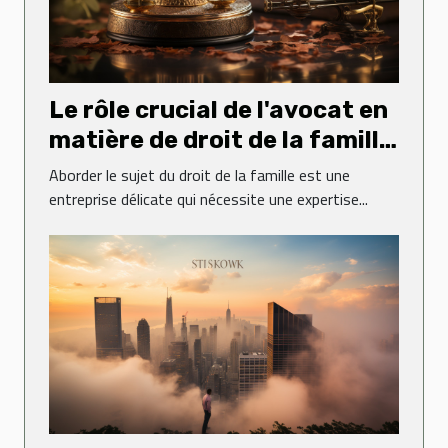
Le rôle crucial de l'avocat en
matière de droit de la famille
: une perspective de l'étude
Aborder le sujet du droit de la famille est une
d'avocats Poitout
entreprise délicate qui nécessite une expertise...