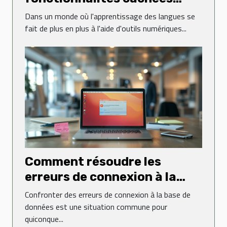
dans les applications de
Dans un monde où l'apprentissage des langues se
langues
fait de plus en plus à l'aide d'outils numériques...
Comment résoudre les
erreurs de connexion à la
base de données sur un site
Confronter des erreurs de connexion à la base de
web
données est une situation commune pour
quiconque...