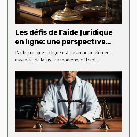
Les défis de l'aide juridique
en ligne: une perspective
globale
L’aide juridique en ligne est devenue un élément
essentiel de la justice moderne, offrant...