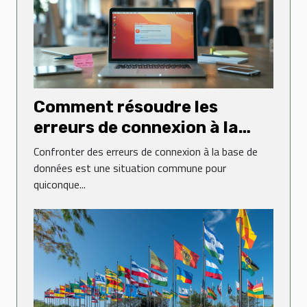
Comment résoudre les
erreurs de connexion à la
base de données sur un site
Confronter des erreurs de connexion à la base de
web
données est une situation commune pour
quiconque...