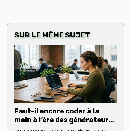
SUR LE MÊME SUJET
Faut-il encore coder à la
main à l’ère des générateurs
web ?
La promesse est partout : en quelques clics, un