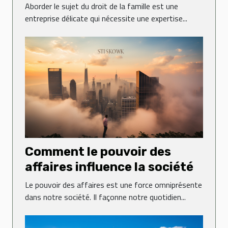
: une perspective de l'étude
Aborder le sujet du droit de la famille est une
d'avocats Poitout
entreprise délicate qui nécessite une expertise...
Comment le pouvoir des
affaires influence la société
Le pouvoir des affaires est une force omniprésente
dans notre société. Il façonne notre quotidien...