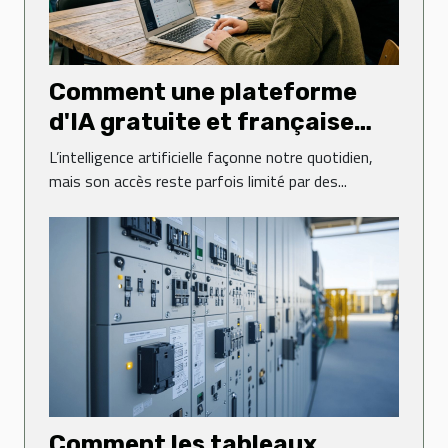
Comment une plateforme
d'IA gratuite et française
transforme-t-elle l'accès à la
L’intelligence artificielle façonne notre quotidien,
technologie ?
mais son accès reste parfois limité par des...
Comment les tableaux