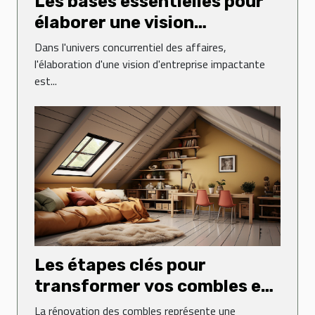
Les bases essentielles pour
élaborer une vision
d'entreprise impactante
Dans l'univers concurrentiel des affaires,
l'élaboration d'une vision d'entreprise impactante
est...
Les étapes clés pour
transformer vos combles en
espace de vie
La rénovation des combles représente une