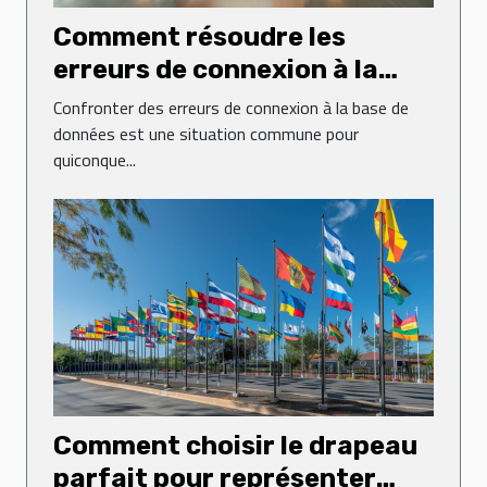
Comment résoudre les
erreurs de connexion à la
base de données sur un site
Confronter des erreurs de connexion à la base de
web
données est une situation commune pour
quiconque...
Comment choisir le drapeau
parfait pour représenter