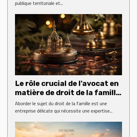
d'affirmation des métropoles
publique territoriale et...
sur le droit administratif
Le rôle crucial de l'avocat en
matière de droit de la famille
: une perspective de l'étude
Aborder le sujet du droit de la famille est une
d'avocats Poitout
entreprise délicate qui nécessite une expertise...