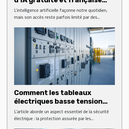
transforme-t-elle l'accès à la
L’intelligence artificielle façonne notre quotidien,
technologie ?
mais son accès reste parfois limité par des...
Comment les tableaux
électriques basse tension
sécurisent-ils vos
L’article aborde un aspect essentiel de la sécurité
installations ?
électrique : la protection assurée par les...