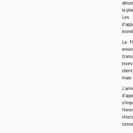
absor
la pl
Les 
d’app
inond
La fl
envir
trans
inves
clien
mais 
L’ann
d’app
s’imp
l’inn
chocs
cesse