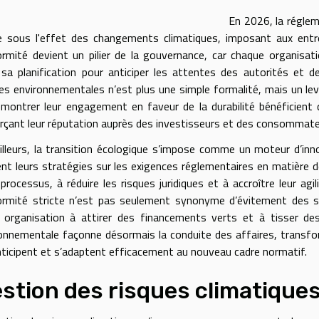
En 2026, la régle
e sous l'effet des changements climatiques, imposant aux entre
rmité devient un pilier de la gouvernance, car chaque organisati
sa planification pour anticiper les attentes des autorités et d
s environnementales n’est plus une simple formalité, mais un levie
montrer leur engagement en faveur de la durabilité bénéficient d
rçant leur réputation auprès des investisseurs et des consommate
illeurs, la transition écologique s’impose comme un moteur d’inno
ent leurs stratégies sur les exigences réglementaires en matière
 processus, à réduire les risques juridiques et à accroître leur agil
rmité stricte n’est pas seulement synonyme d’évitement des sa
 organisation à attirer des financements verts et à tisser des 
onnementale façonne désormais la conduite des affaires, transfor
nticipent et s’adaptent efficacement au nouveau cadre normatif.
stion des risques climatique