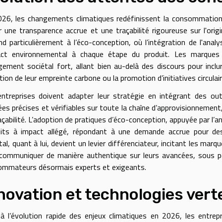
026, les changements climatiques redéfinissent la consommatio
r une transparence accrue et une traçabilité rigoureuse sur l'origi
nd particulièrement à l’éco-conception, où l’intégration de l'anal
pact environnemental à chaque étape du produit. Les marques
ement sociétal fort, allant bien au-delà des discours pour incl
tion de leur empreinte carbone ou la promotion d’initiatives circulair
ntreprises doivent adapter leur stratégie en intégrant des out
es précises et vérifiables sur toute la chaîne d’approvisionnement
açabilité. L’adoption de pratiques d’éco-conception, appuyée par l’a
uits à impact allégé, répondant à une demande accrue pour des
tal, quant à lui, devient un levier différenciateur, incitant les mar
communiquer de manière authentique sur leurs avancées, sous pei
mmateurs désormais experts et exigeants.
novation et technologies vert
à l’évolution rapide des enjeux climatiques en 2026, les entrepr