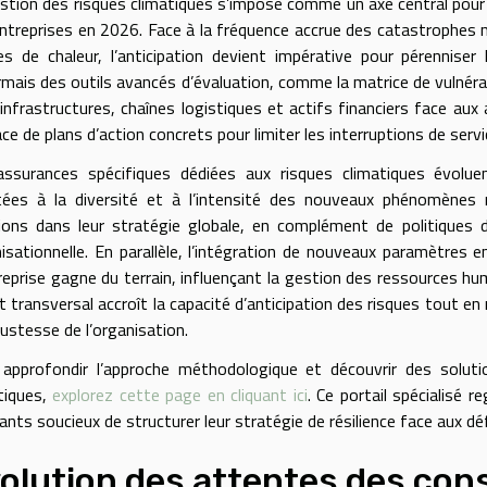
stion des risques climatiques s’impose comme un axe central pour ga
ntreprises en 2026. Face à la fréquence accrue des catastrophes n
s de chaleur, l’anticipation devient impérative pour pérenniser
mais des outils avancés d’évaluation, comme la matrice de vulnérabi
 infrastructures, chaînes logistiques et actifs financiers face aux
ace de plans d’action concrets pour limiter les interruptions de serv
ssurances spécifiques dédiées aux risques climatiques évoluen
ées à la diversité et à l’intensité des nouveaux phénomènes 
ions dans leur stratégie globale, en complément de politiques de
isationnelle. En parallèle, l’intégration de nouveaux paramètres
reprise gagne du terrain, influençant la gestion des ressources hu
t transversal accroît la capacité d’anticipation des risques tout en 
bustesse de l’organisation.
approfondir l’approche méthodologique et découvrir des soluti
tiques,
explorez cette page en cliquant ici
. Ce portail spécialisé 
eants soucieux de structurer leur stratégie de résilience face aux dé
olution des attentes des c