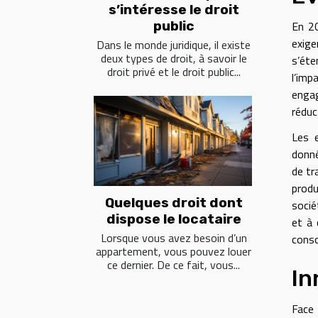
s’intéresse le droit
En 2
public
exige
Dans le monde juridique, il existe
deux types de droit, à savoir le
s’éte
droit privé et le droit public...
l’im
engag
réduc
Les e
donné
de tr
prod
Quelques droit dont
socié
dispose le locataire
et à 
Lorsque vous avez besoin d’un
conso
appartement, vous pouvez louer
ce dernier. De ce fait, vous...
In
Face 