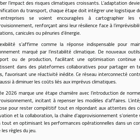
ber l’impact des risques climatiques croissants. L’adaptation devien
anification du transport, chaque étape doit intégrer une logistique d
entreprises se voient encouragées à cartographier les vu
rovisionnement, renforçant ainsi leur résilience face à l’imprévisi
ations, canicules ou pénuries d’énergie.
exibilité s’affirme comme la réponse indispensable pour main
onnement marqué par l’instabilité climatique. De nouveaux outils
port ou de production, facilitant une optimisation continue 
tissent dans des plateformes collaboratives pour partager en t
ts, favorisant une réactivité inédite. Ce réseau interconnecté con
aussi à diminuer les coûts liés aux imprévus climatiques.
ée 2026 marque une étape charnière avec l’introduction de norme
rovisionnement, incitant à repenser les modèles d’affaires. L’int
ose pour rester compétitif tout en répondant aux attentes des 
ovation et la collaboration, la chaîne d’approvisionnement s’oriente 
 tout en optimisant les performances opérationnelles dans un con
 les règles du jeu.