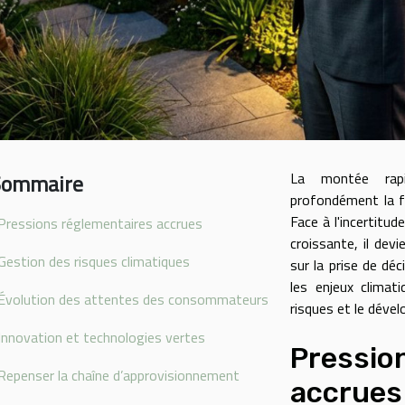
Sommaire
La montée rapi
profondément la fa
Face à l'incertitu
Pressions réglementaires accrues
croissante, il devi
Gestion des risques climatiques
sur la prise de d
les enjeux climati
Évolution des attentes des consommateurs
risques et le déve
Innovation et technologies vertes
Pressio
Repenser la chaîne d’approvisionnement
accrues