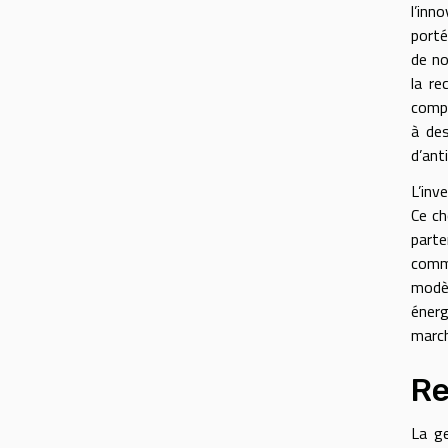
l’inn
porté
de no
la re
compé
à des
d’anti
L’inv
Ce ch
parte
comme
modèl
énerg
marc
Re
La ge