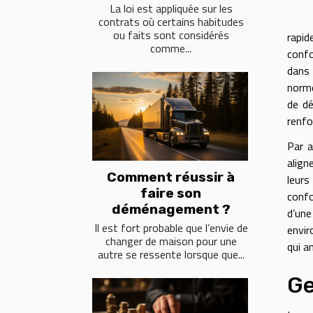
La loi est appliquée sur les
contrats où certains habitudes
ou faits sont considérés
rapid
comme...
confo
dans 
norme
de dé
renfo
Par a
align
Comment réussir à
leurs
faire son
confo
déménagement ?
d’une
Il est fort probable que l’envie de
envir
changer de maison pour une
qui a
autre se ressente lorsque que...
Ge