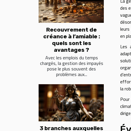
La ge
des e
vague
désor
leurs
Recouvrement de
en pl
créance à l’amiable :
quels sont les
Les a
avantages ?
adapt
Avec les emplois du temps
solut
chargés, la gestion des impayés
organ
pose le plus souvent des
problèmes aux...
d’ent
effor
la ro
Pour 
clima
dirig
Év
3 branches auxquelles