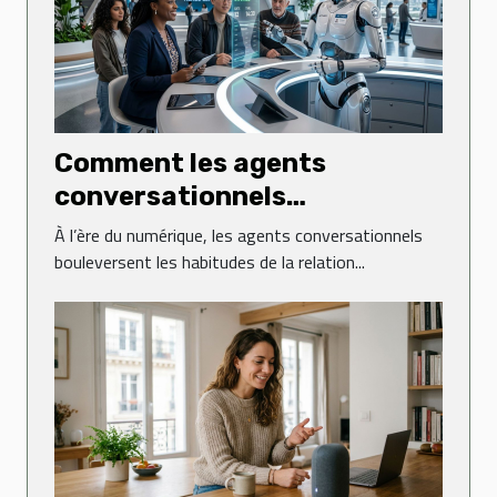
Comment les agents
conversationnels
révolutionnent-ils le service
À l’ère du numérique, les agents conversationnels
client ?
bouleversent les habitudes de la relation...