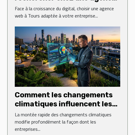
web à Tours pour booster
Face à la croissance du digital, choisir une agence
votre entreprise ?
web à Tours adaptée à votre entreprise...
Comment les changements
climatiques influencent les
décisions d'affaires en 2026
La montée rapide des changements climatiques
?
modifie profondément la façon dont les
entreprises...