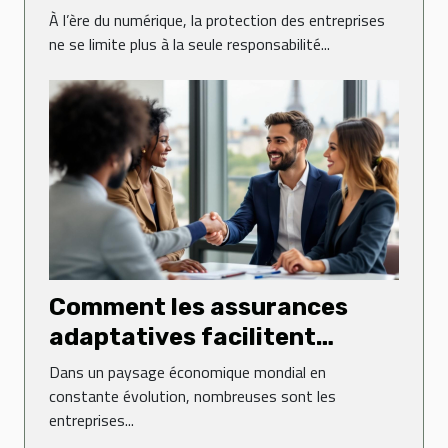
protège mieux votre
À l’ère du numérique, la protection des entreprises
entreprise ?
ne se limite plus à la seule responsabilité...
Comment les assurances
adaptatives facilitent
l'expansion des entreprises
Dans un paysage économique mondial en
étrangères en France ?
constante évolution, nombreuses sont les
entreprises...