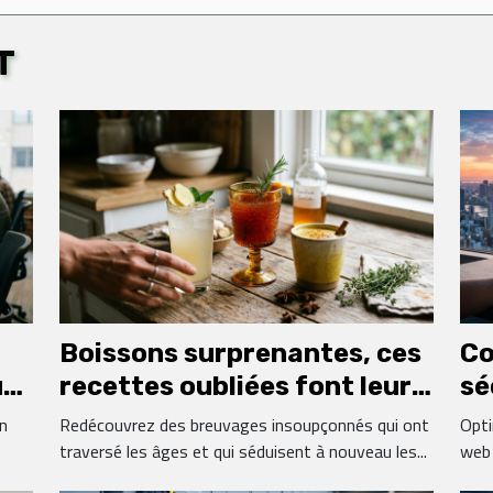
T
Boissons surprenantes, ces
Co
urs
recettes oubliées font leur
sé
grand retour
de
un
Redécouvrez des breuvages insoupçonnés qui ont
Opti
traversé les âges et qui séduisent à nouveau les...
web 