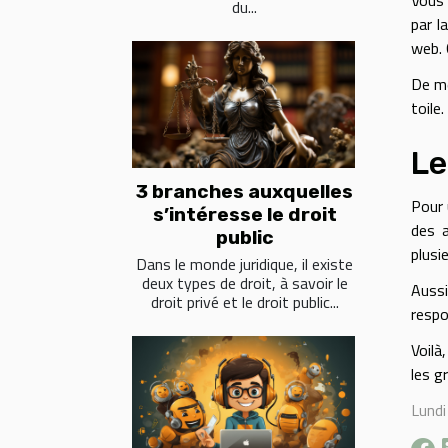
Vous 
du...
par l
web. 
De mê
toile.
Le
3 branches auxquelles
Pour 
s’intéresse le droit
des a
public
plusi
Dans le monde juridique, il existe
deux types de droit, à savoir le
Aussi
droit privé et le droit public...
respo
Voilà
les 
Lund