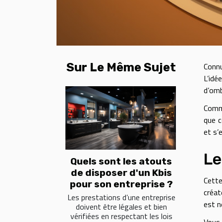
Sur Le Même Sujet
Connu
L’idé
d’omb
Comme
que c
et s’
Le
Quels sont les atouts
de disposer d'un Kbis
Cette
pour son entreprise ?
créat
Les prestations d’une entreprise
est n
doivent être légales et bien
vérifiées en respectant les lois