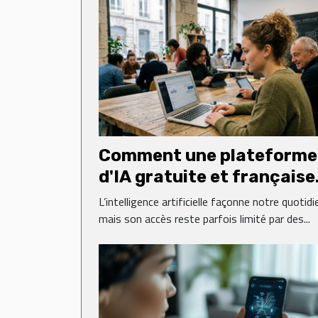
Comment une plateforme
d'IA gratuite et française
transforme-t-elle l'accès
L’intelligence artificielle façonne notre quotidi
la technologie ?
mais son accès reste parfois limité par des...