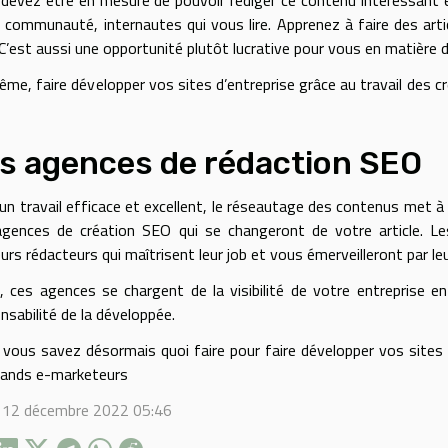
devez être en mesure de pouvoir rédiger ce contenu intéressant e
a communauté, internautes qui vous lire. Apprenez à faire des art
C’est aussi une opportunité plutôt lucrative pour vous en matière d
me, faire développer vos sites d’entreprise grâce au travail des cr
s agences de rédaction SEO
un travail efficace et excellent, le réseautage des contenus met à la
gences de création SEO qui se changeront de votre article. Le
eurs rédacteurs qui maîtrisent leur job et vous émerveilleront par le
, ces agences se chargent de la visibilité de votre entreprise e
nsabilité de la développée.
, vous savez désormais quoi faire pour faire développer vos sit
grands e-marketeurs
i 12 décembre 2022 05:46