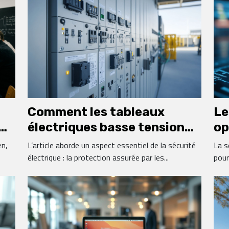
Comment les tableaux
Le
électriques basse tension
op
 à
sécurisent-ils vos
Wo
en,
L’article aborde un aspect essentiel de la sécurité
La s
installations ?
électrique : la protection assurée par les...
pour