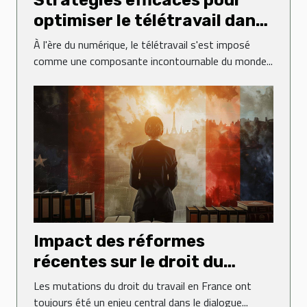
optimiser le télétravail dans
votre entreprise
À l'ère du numérique, le télétravail s'est imposé
comme une composante incontournable du monde...
Impact des réformes
récentes sur le droit du
travail en France
Les mutations du droit du travail en France ont
toujours été un enjeu central dans le dialogue...