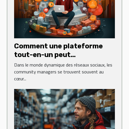
Comment une plateforme
tout-en-un peut
transformer la gestion des
Dans le monde dynamique des réseaux sociaux, les
réseaux sociaux pour les
community managers se trouvent souvent au
cœur...
community managers