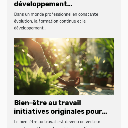
développement
professionnel comment
Dans un monde professionnel en constante
créer un programme
évolution, la formation continue et le
développement...
d'apprentissage attractif
Bien-être au travail
initiatives originales pour
augmenter la productivité
Le bien-être au travail est devenu un vecteur