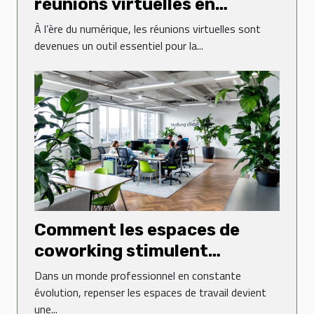
réunions virtuelles en
entreprise
À l’ère du numérique, les réunions virtuelles sont
devenues un outil essentiel pour la...
Comment les espaces de
coworking stimulent
l'innovation en entreprise ?
Dans un monde professionnel en constante
évolution, repenser les espaces de travail devient
une...