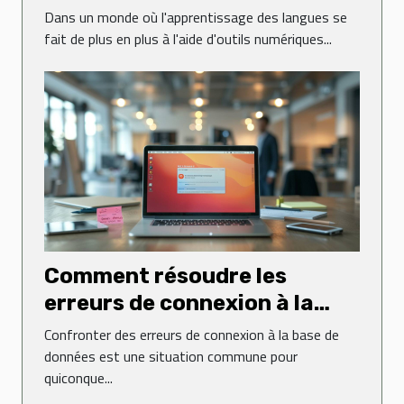
dans les applications de
Dans un monde où l'apprentissage des langues se
langues
fait de plus en plus à l'aide d'outils numériques...
Comment résoudre les
erreurs de connexion à la
base de données sur un site
Confronter des erreurs de connexion à la base de
web
données est une situation commune pour
quiconque...