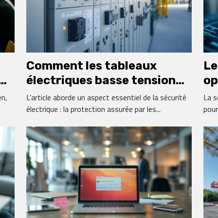
Comment les tableaux
Le
électriques basse tension
op
 à
sécurisent-ils vos
Wo
en,
L’article aborde un aspect essentiel de la sécurité
La s
installations ?
électrique : la protection assurée par les...
pour