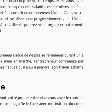
nsacrer beaucoup de votre temps. Mais vous avez
ent lorsqu’on est salarié. Les premières années,
et à accomplir de nombreuses tâches. Ainsi, votre
lue et se développe progressivement, les tâches
à travailler et pourrez vous organiser autrement.
t.
repreneur risque de ne pas se rémunérer durant un à
vité mise en marche, l’entrepreneur commence par
s risques qu’il a eu à prendre, son travail acharné
me
réant votre propre entreprise vous avez le choix de
on aime signifie le faire avec motivation, du cœur,