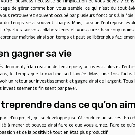
 votre business nécessite de l’implication et vous devez y co
ntage de gérer comme bon vous semble, ce qui n’est du tout évid
vous retrouverez souvent occupé par plusieurs fonctions à la fois 
i du temps sera souvent chargé. Mais, lorsque l’entreprise évo
t réparties sur vos collaborateurs et vous aurez beaucoup moins 
repreneur maîtrise ainsi son temps et peut se libérer plus facilemen
en gagner sa vie
évidemment, à la création de l’entreprise, on investit plus et l’ent
ans, le temps que la machine soit lancée. Mais, une fois l’acti
voir un retour sur investissement et gagne ainsi de l’argent. Tous le
s investissements finissent par payer.
treprendre dans ce qu’on ai
part d’un projet, qui se développe jusqu’à conduire au succès. En c
ivité à mener et pouvez ainsi faire ce que vous aimez. Faire ce qu’
 passion et de la positivité tout en état plus productif.