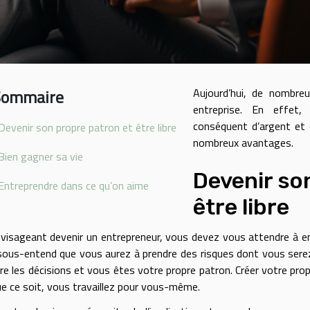
Sommaire
Aujourd’hui, de nombre
entreprise. En effet
conséquent d’argent et d
Devenir son propre patron et être libre
nombreux avantages.
Bien gagner sa vie
Devenir so
Entreprendre dans ce qu’on aime
être libre
visageant devenir un entrepreneur, vous devez vous attendre à end
sous-entend que vous aurez à prendre des risques dont vous serez
re les décisions et vous êtes votre propre patron. Créer votre prop
ue ce soit, vous travaillez pour vous-même.