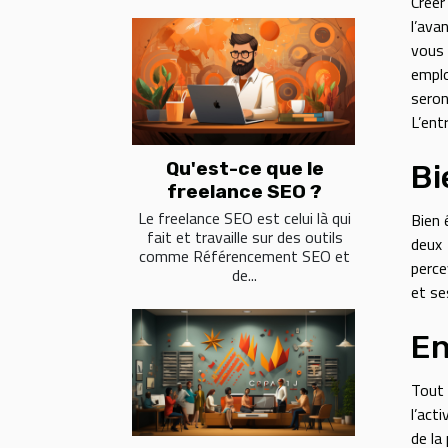
Créer
l’ava
vous 
emplo
seron
L’ent
Qu'est-ce que le
Bi
freelance SEO ?
Le freelance SEO est celui là qui
Bien 
fait et travaille sur des outils
deux 
comme Référencement SEO et
perce
de...
et se
En
Tout 
l’act
de la