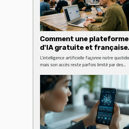
Comment une plateforme
d'IA gratuite et française
transforme-t-elle l'accès
L’intelligence artificielle façonne notre quotidi
la technologie ?
mais son accès reste parfois limité par des...