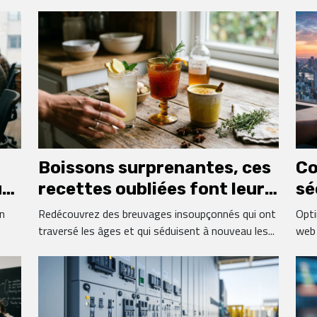
Boissons surprenantes, ces
Co
urs
recettes oubliées font leur
sé
grand retour
de
un
Redécouvrez des breuvages insoupçonnés qui ont
Opti
traversé les âges et qui séduisent à nouveau les...
web 