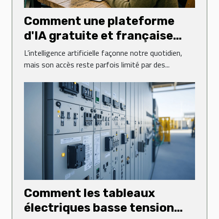
Comment une plateforme
d'IA gratuite et française
transforme-t-elle l'accès à la
L’intelligence artificielle façonne notre quotidien,
technologie ?
mais son accès reste parfois limité par des...
Comment les tableaux
électriques basse tension