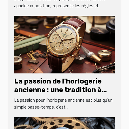
appelée imposition, représente les règles et...
La passion de l'horlogerie
ancienne : une tradition à
perpétuer
La passion pour l’horlogerie ancienne est plus qu’un
simple passe-temps, c’est...