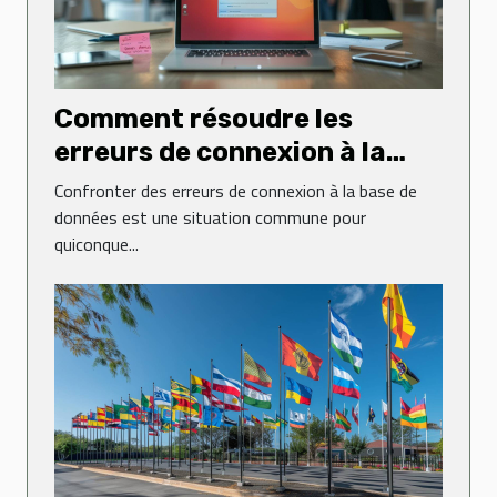
Comment résoudre les
erreurs de connexion à la
base de données sur un site
Confronter des erreurs de connexion à la base de
web
données est une situation commune pour
quiconque...