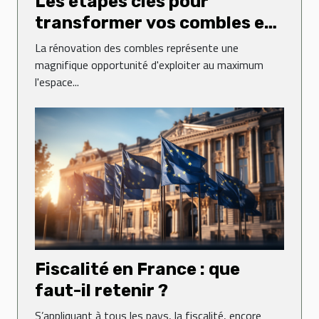
Les étapes clés pour
transformer vos combles en
espace de vie
La rénovation des combles représente une
magnifique opportunité d'exploiter au maximum
l'espace...
Fiscalité en France : que
faut-il retenir ?
S’appliquant à tous les pays, la fiscalité, encore