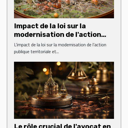
Impact de la loi sur la
modernisation de l'action
publique territoriale et
L’impact de la loi sur la modernisation de l’action
d'affirmation des métropoles
publique territoriale et...
sur le droit administratif
Le rôle crucial de l'avocat en