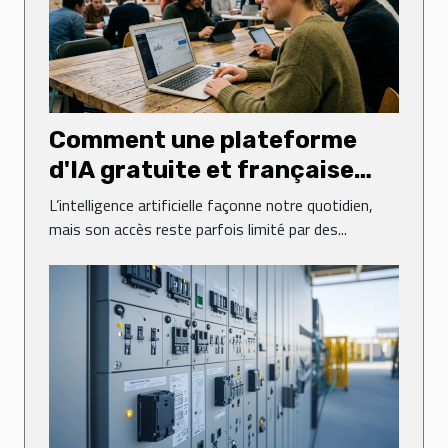
Comment une plateforme
d'IA gratuite et française
transforme-t-elle l'accès à la
L’intelligence artificielle façonne notre quotidien,
technologie ?
mais son accès reste parfois limité par des...