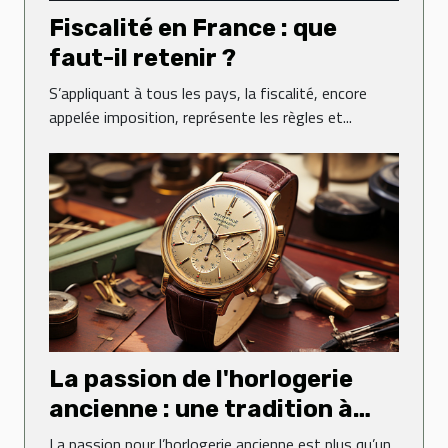
Fiscalité en France : que
faut-il retenir ?
S’appliquant à tous les pays, la fiscalité, encore
appelée imposition, représente les règles et...
La passion de l'horlogerie
ancienne : une tradition à
perpétuer
La passion pour l’horlogerie ancienne est plus qu’un