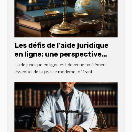
Les défis de l'aide juridique
en ligne: une perspective
globale
L’aide juridique en ligne est devenue un élément
essentiel de la justice moderne, offrant...