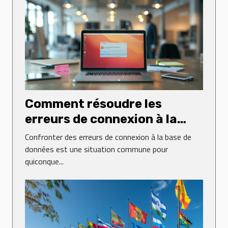
Comment résoudre les
erreurs de connexion à la
base de données sur un site
Confronter des erreurs de connexion à la base de
web
données est une situation commune pour
quiconque...